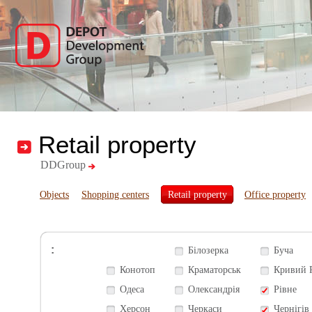
Retail property
DDGroup
Objects
Shopping centers
Retail property
Office property
:
Білозерка
Буча
Конотоп
Краматорськ
Кривий 
Одеса
Олександрія
Рівне
Херсон
Черкаси
Чернігів