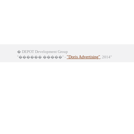
� DEPOT Development Group
"������ �����" -
"Doris Advertising"
, 2014"