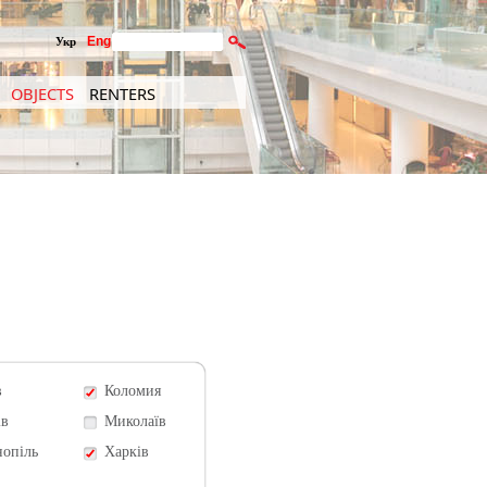
Eng
Укр
OBJECTS
RENTERS
в
Коломия
ів
Миколаїв
нопіль
Харків