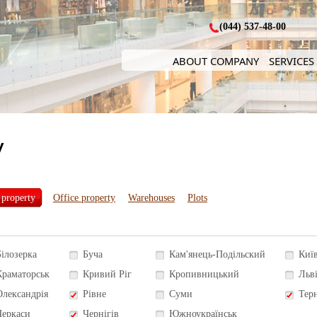
(044) 537-48-00
ABOUT COMPANY
SERVICES
y
 property
Office property
Warehouses
Plots
Білозерка
Буча
Кам'янець-Подільский
Киї
Краматорськ
Кривий Ріг
Кропивницький
Льв
Олександрія
Рівне
Суми
Тер
Черкаси
Чернігів
Южноукраїнськ