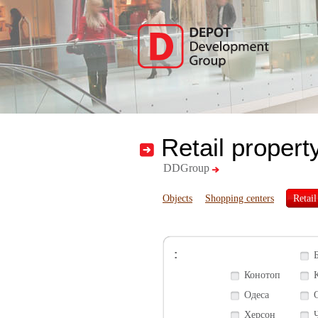
Retail propert
DDGroup
Objects
Shopping centers
Retail
:
Конотоп
Одеса
Херсон