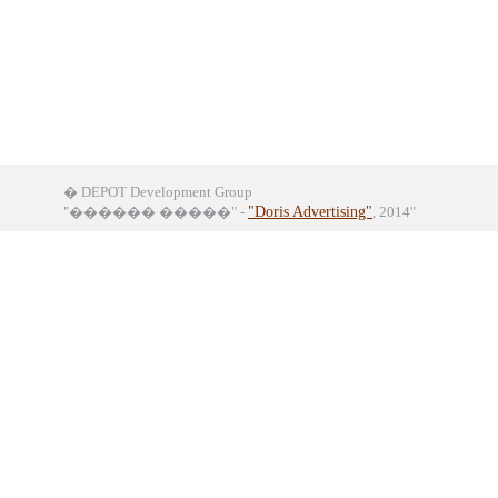
� DEPOT Development Group
"������ �����" -
"Doris Advertising"
, 2014"