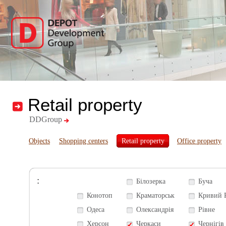
Retail property
DDGroup
Objects
Shopping centers
Retail property
Office property
:
Білозерка
Буча
Конотоп
Краматорськ
Кривий 
Одеса
Олександрія
Рівне
Херсон
Черкаси
Чернігів