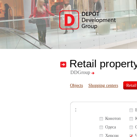
Retail propert
DDGroup
Objects
Shopping centers
Retail
:
Конотоп
Одеса
Херсон