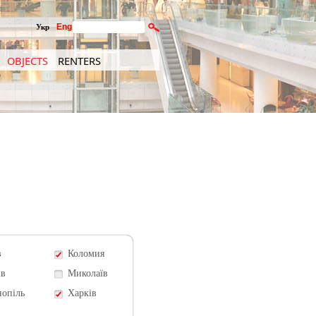
Eng
Укр
OBJECTS
RENTERS
в
Коломия
ів
Миколаїв
нопіль
Харків