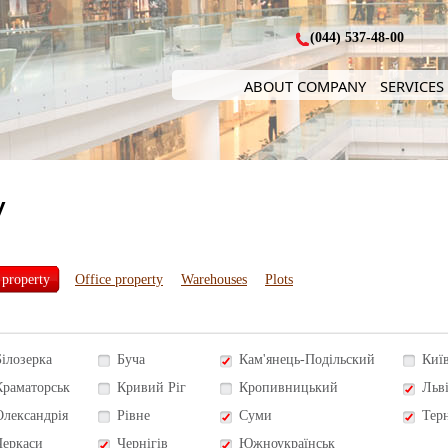
(044) 537-48-00
ABOUT COMPANY
SERVICES
y
 property
Office property
Warehouses
Plots
Білозерка
Буча
Кам'янець-Подільский
Киї
Краматорськ
Кривий Ріг
Кропивницький
Льв
Олександрія
Рівне
Суми
Тер
Черкаси
Чернігів
Южноукраїнськ