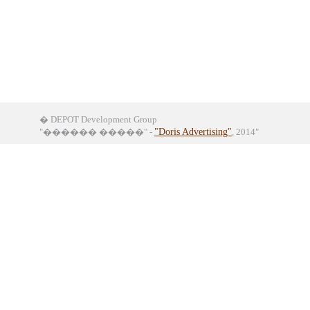
� DEPOT Development Group
"������ �����" -
"Doris Advertising"
, 2014"