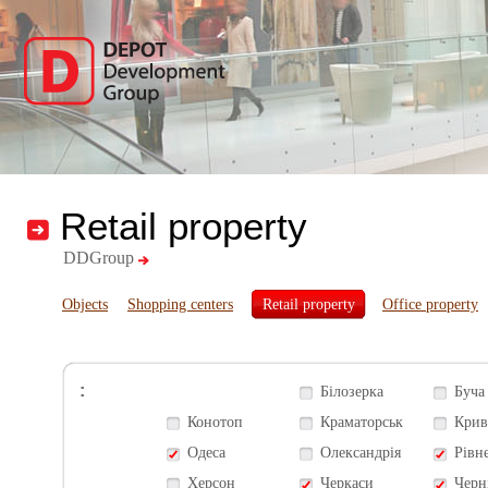
Retail property
DDGroup
Objects
Shopping centers
Retail property
Office property
:
Білозерка
Буча
Конотоп
Краматорськ
Крив
Одеса
Олександрія
Рівн
Херсон
Черкаси
Черн