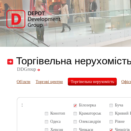
Торгівельна нерухоміст
DDGroup
Об'єкти
Торгові центри
Торгівельна нерухомість
Офіс
:
Білозерка
Буча
Конотоп
Краматорськ
Кривий 
Одеса
Олександрія
Рівне
Херсон
Черкаси
Чернігів