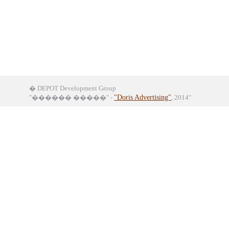
� DEPOT Development Group
"������ �����" -
"Doris Advertising"
, 2014"