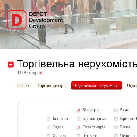
Торгівельна нерухоміст
DDGroup
Об'єкти
Торгові центри
Торгівельна нерухомість
Офіс
:
Білозерка
Буча
Конотоп
Краматорськ
Кривий 
Одеса
Олександрія
Рівне
Херсон
Черкаси
Чернігів