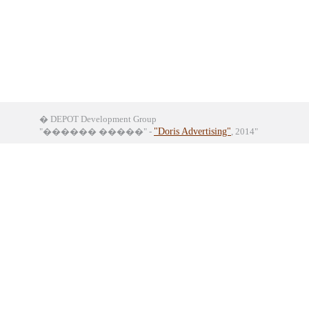
� DEPOT Development Group
"������ �����" -
"Doris Advertising"
, 2014"