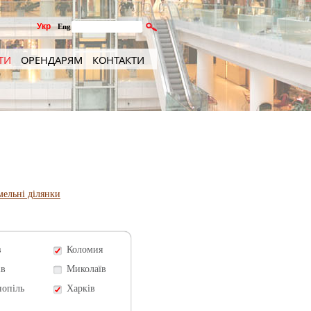
Укр
Eng
ТИ
ОРЕНДАРЯМ
КОНТАКТИ
мельні ділянки
в
Коломия
ів
Миколаїв
нопіль
Харків