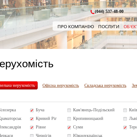
(044) 537-48-00
ПРО КОМПАНІЮ
ПОСЛУГИ
ОБ'ЄК
нерухомість
вельна нерухомість
Офісна нерухомість
Складська нерухомість
Зе
Білозерка
Буча
Кам'янець-Подільский
Киї
Краматорськ
Кривий Ріг
Кропивницький
Льв
Олександрія
Рівне
Суми
Тер
Черкаси
Чернігів
Южноукраїнськ