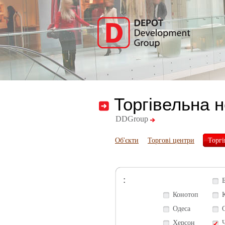
Торгівельна 
DDGroup
Об'єкти
Торгові центри
Торгі
:
Конотоп
Одеса
Херсон