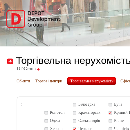
Торгівельна нерухоміст
DDGroup
Об'єкти
Торгові центри
Торгівельна нерухомість
Офіс
:
Білозерка
Буча
Конотоп
Краматорськ
Кривий 
Одеса
Олександрія
Рівне
Херсон
Черкаси
Чернігів