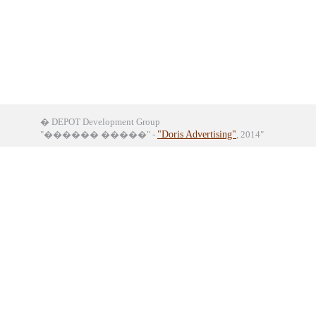
� DEPOT Development Group
"������ �����" -
"Doris Advertising"
, 2014"