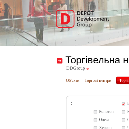
Торгівельна 
DDGroup
Об'єкти
Торгові центри
Торгі
:
Конотоп
Одеса
Херсон