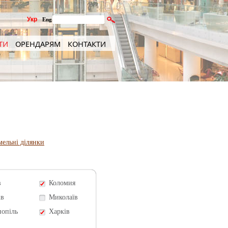
Укр
Eng
ТИ
ОРЕНДАРЯМ
КОНТАКТИ
мельні ділянки
в
Коломия
ів
Миколаїв
нопіль
Харків