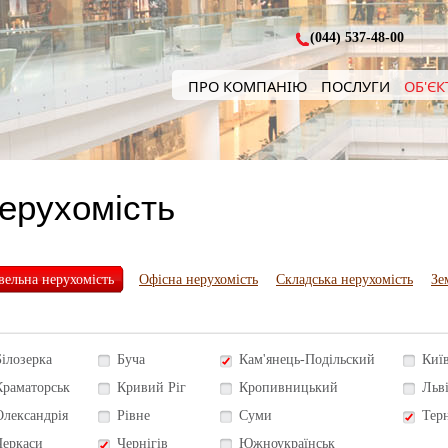
(044) 537-48-00
ПРО КОМПАНІЮ
ПОСЛУГИ
ОБ'ЄК
нерухомість
вельна нерухомість
Офісна нерухомість
Складська нерухомість
Зе
Білозерка
Буча
Кам'янець-Подільский
Киї
Краматорськ
Кривий Ріг
Кропивницький
Льв
Олександрія
Рівне
Суми
Тер
Черкаси
Чернігів
Южноукраїнськ