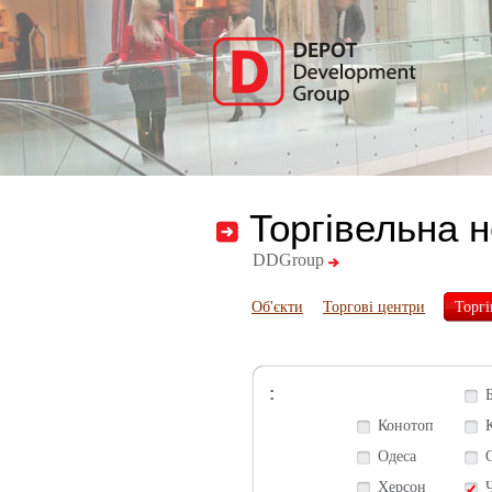
Торгівельна 
DDGroup
Об'єкти
Торгові центри
Торгі
:
Конотоп
Одеса
Херсон