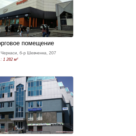
орговое помещение
Черкаси, б-р Шевченка, 207
: 1 282 м²