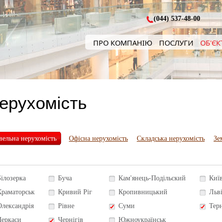
(044) 537-48-00
ПРО КОМПАНІЮ
ПОСЛУГИ
ОБ'ЄК
нерухомість
вельна нерухомість
Офісна нерухомість
Складська нерухомість
Зе
Білозерка
Буча
Кам'янець-Подільский
Киї
Краматорськ
Кривий Ріг
Кропивницький
Льв
Олександрія
Рівне
Суми
Тер
Черкаси
Чернігів
Южноукраїнськ