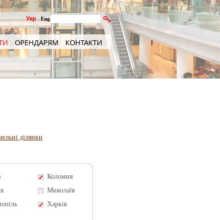
Укр
Eng
ТИ
ОРЕНДАРЯМ
КОНТАКТИ
мельні ділянки
в
Коломия
ів
Миколаїв
нопіль
Харків