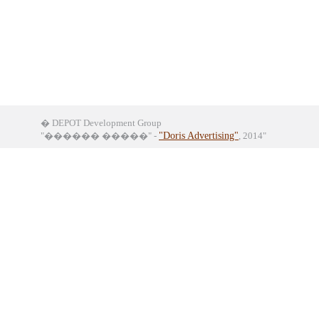
� DEPOT Development Group
"������ �����" -
"Doris Advertising"
, 2014"