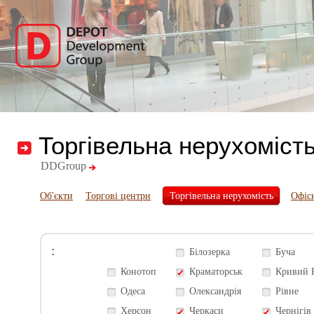
Торгівельна нерухоміст
DDGroup
Об'єкти
Торгові центри
Торгівельна нерухомість
Офіс
:
Білозерка
Буча
Конотоп
Краматорськ
Кривий 
Одеса
Олександрія
Рівне
Херсон
Черкаси
Чернігів