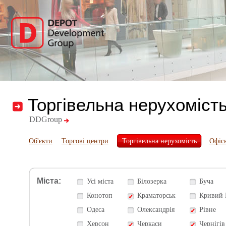
Торгівельна нерухоміст
DDGroup
Об'єкти
Торгові центри
Торгівельна нерухомість
Офіс
Міста:
Усі міста
Білозерка
Буча
Конотоп
Краматорськ
Кривий 
Одеса
Олександрія
Рівне
Херсон
Черкаси
Чернігів