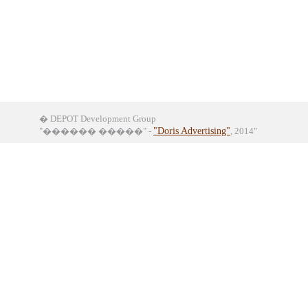
� DEPOT Development Group
"������ �����" -
"Doris Advertising"
, 2014"