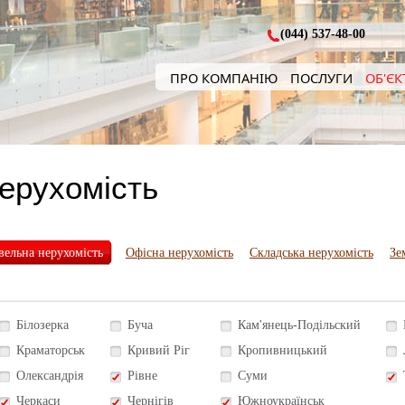
(044) 537-48-00
ПРО КОМПАНІЮ
ПОСЛУГИ
ОБ'ЄК
нерухомість
вельна нерухомість
Офісна нерухомість
Складська нерухомість
Зе
Білозерка
Буча
Кам'янець-Подільский
Краматорськ
Кривий Ріг
Кропивницький
Олександрія
Рівне
Суми
Черкаси
Чернігів
Южноукраїнськ