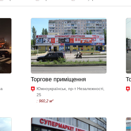
Торгове приміщення
Т
-а
Южноукраїнськ, пр-т Незалежності,
25
: 960,2 м²