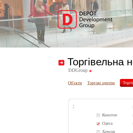
Торгівельна 
DDGroup
Об'єкти
Торгові центри
Торгі
:
Конотоп
Одеса
Херсон