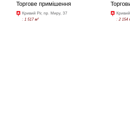
Торгове примішення
Торгов
Кривий Ріг, пр. Миру, 37
Кривий
: 1 517 м²
: 2 154 