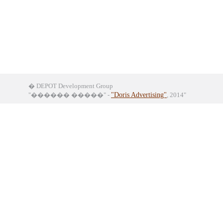
� DEPOT Development Group
"������ �����" -
"Doris Advertising"
, 2014"