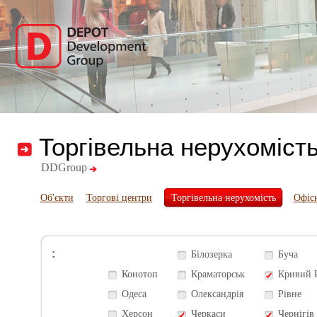
Торгівельна нерухоміст
DDGroup
Об'єкти
Торгові центри
Торгівельна нерухомість
Офіс
:
Білозерка
Буча
Конотоп
Краматорськ
Кривий 
Одеса
Олександрія
Рівне
Херсон
Черкаси
Чернігів