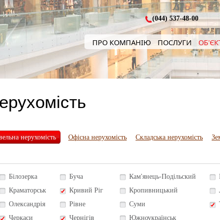
(044) 537-48-00
ПРО КОМПАНІЮ
ПОСЛУГИ
ОБ'ЄК
нерухомість
вельна нерухомість
Офісна нерухомість
Складська нерухомість
Зе
Білозерка
Буча
Кам'янець-Подільский
Краматорськ
Кривий Ріг
Кропивницький
Олександрія
Рівне
Суми
Черкаси
Чернігів
Южноукраїнськ