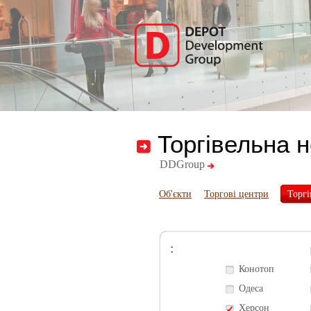
Торгівельна 
DDGroup
Об'єкти
Торгові центри
Торгі
:
Конотоп
Одеса
Херсон