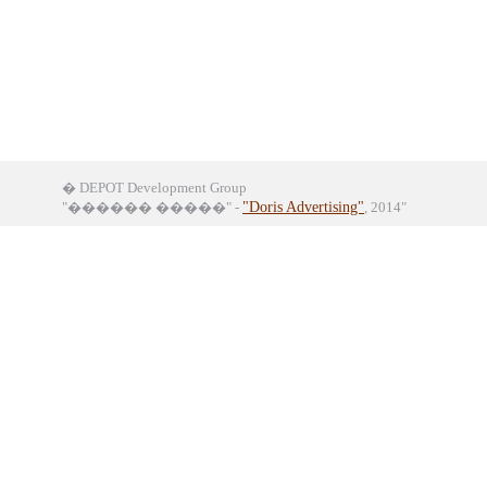
� DEPOT Development Group
"������ �����" -
"Doris Advertising"
, 2014"