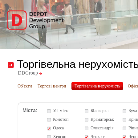
Торгівельна нерухоміст
DDGroup
Об'єкти
Торгові центри
Торгівельна нерухомість
Офіс
Міста:
Усі міста
Білозерка
Буча
Конотоп
Краматорськ
Крив
Одеса
Олександрія
Рівн
Херсон
Черкаси
Черн