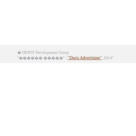
� DEPOT Development Group
"������ �����" -
"Doris Advertising"
, 2014"