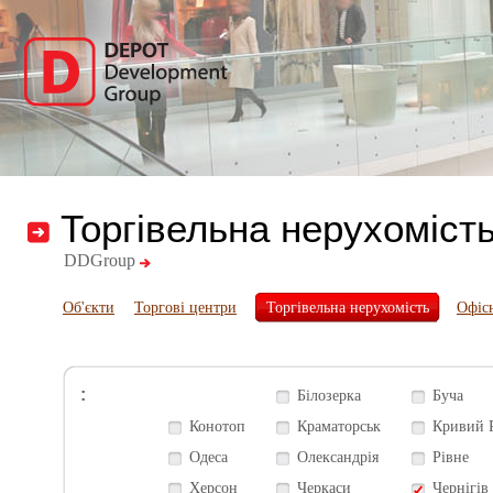
Торгівельна нерухоміст
DDGroup
Об'єкти
Торгові центри
Торгівельна нерухомість
Офіс
:
Білозерка
Буча
Конотоп
Краматорськ
Кривий 
Одеса
Олександрія
Рівне
Херсон
Черкаси
Чернігів