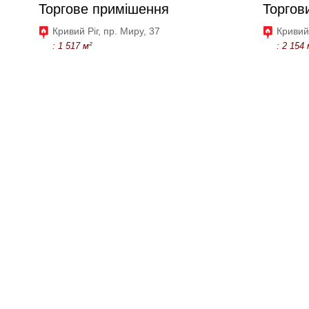
Торгове примішення
Торгов
Кривий Ріг, пр. Миру, 37
Кривий
: 1 517 м²
: 2 154 