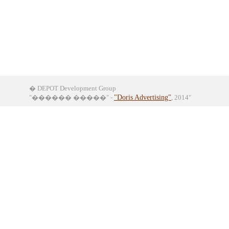
� DEPOT Development Group
"������ �����" -
"Doris Advertising"
, 2014"