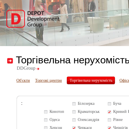
Торгівельна нерухоміст
DDGroup
Об'єкти
Торгові центри
Торгівельна нерухомість
Офіс
:
Білозерка
Буча
Конотоп
Краматорськ
Кривий 
Одеса
Олександрія
Рівне
Херсон
Черкаси
Чернігів