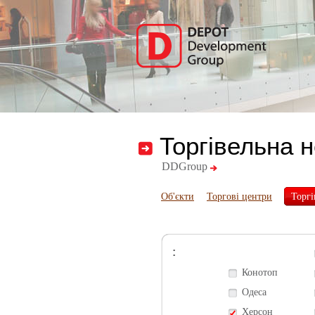
Торгівельна 
DDGroup
Об'єкти
Торгові центри
Торгі
:
Конотоп
Одеса
Херсон