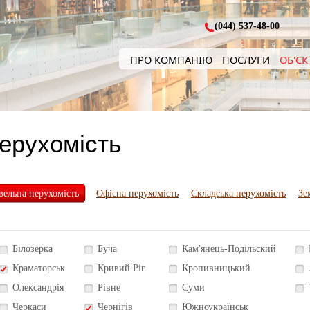
(044) 537-48-00
ПРО КОМПАНІЮ
ПОСЛУГИ
ОБ'ЄК
нерухомість
вельна нерухомість
Офісна нерухомість
Складська нерухомість
Зе
Білозерка
Буча
Кам'янець-Подільский
Краматорськ
Кривий Ріг
Кропивницький
Олександрія
Рівне
Суми
Черкаси
Чернігів
Южноукраїнськ