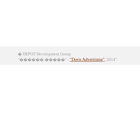
� DEPOT Development Group
"������ �����" -
"Doris Advertising"
, 2014"