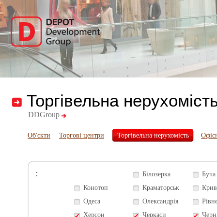
Торгівельна нерухоміст
DDGroup
Об'єкти
Торгові центри
Торгівельна нерухомість
Офіс
:
Білозерка
Буча
Конотоп
Краматорськ
Крив
Одеса
Олександрія
Рівн
Херсон
Черкаси
Черн