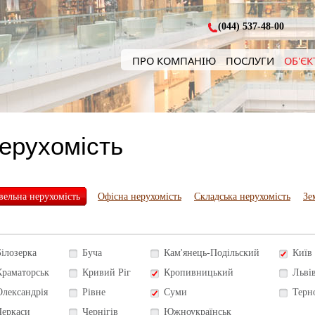
(044) 537-48-00
ПРО КОМПАНІЮ
ПОСЛУГИ
ОБ'ЄК
нерухомість
вельна нерухомість
Офісна нерухомість
Складська нерухомість
Зе
Білозерка
Буча
Кам'янець-Подільский
Київ
Краматорськ
Кривий Ріг
Кропивницький
Льві
Олександрія
Рівне
Суми
Терн
Черкаси
Чернігів
Южноукраїнськ