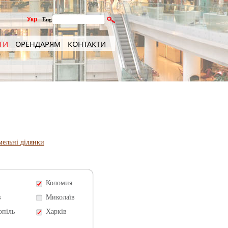
Укр
Eng
ТИ
ОРЕНДАРЯМ
КОНТАКТИ
мельні ділянки
Коломия
в
Миколаїв
опіль
Харків