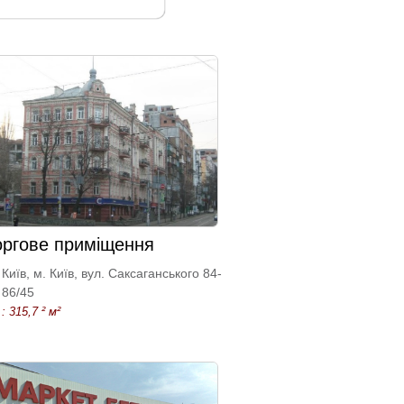
оргове приміщення
Київ, м. Київ, вул. Саксаганського 84-
86/45
: 315,7 ² м²