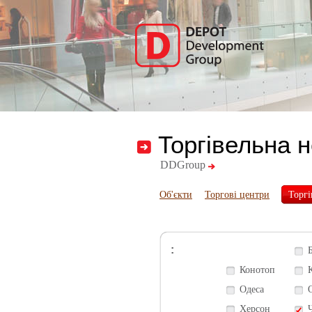
Торгівельна 
DDGroup
Об'єкти
Торгові центри
Торгі
:
Конотоп
Одеса
Херсон