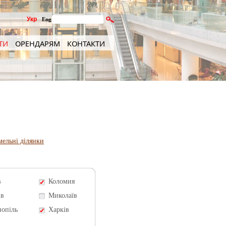
Укр
Eng
ТИ
ОРЕНДАРЯМ
КОНТАКТИ
мельні ділянки
в
Коломия
ів
Миколаїв
нопіль
Харків