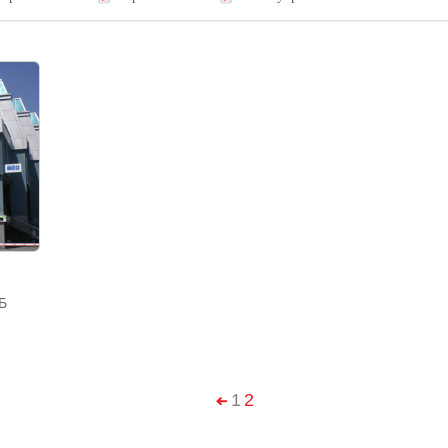
4Б
1
2