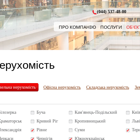
(044) 537-48-00
ПРО КОМПАНІЮ
ПОСЛУГИ
ОБ'ЄК
нерухомість
вельна нерухомість
Офісна нерухомість
Складська нерухомість
Зе
Білозерка
Буча
Кам'янець-Подільский
Киї
Краматорськ
Кривий Ріг
Кропивницький
Льв
Олександрія
Рівне
Суми
Тер
Черкаси
Чернігів
Южноукраїнськ