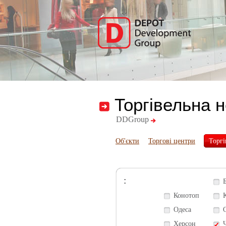
Торгівельна 
DDGroup
Об'єкти
Торгові центри
Торгі
:
Конотоп
Одеса
Херсон