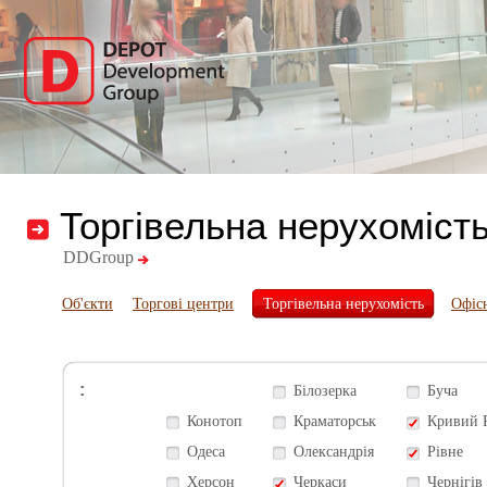
Торгівельна нерухоміст
DDGroup
Об'єкти
Торгові центри
Торгівельна нерухомість
Офіс
:
Білозерка
Буча
Конотоп
Краматорськ
Кривий 
Одеса
Олександрія
Рівне
Херсон
Черкаси
Чернігів