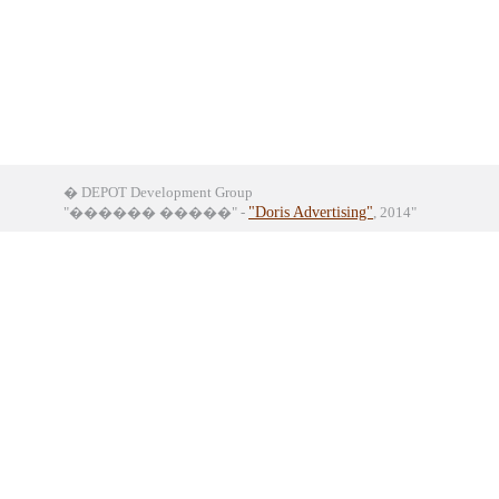
� DEPOT Development Group
"������ �����" -
"Doris Advertising"
, 2014"