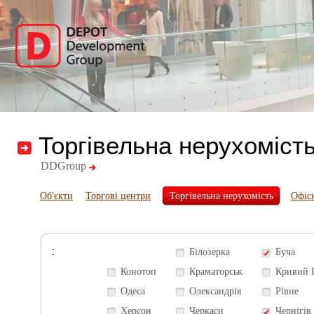
Торгівельна нерухоміст
DDGroup
Об'єкти
Торгові центри
Торгівельна нерухомість
Офіс
:
Білозерка
Буча
Конотоп
Краматорськ
Кривий 
Одеса
Олександрія
Рівне
Херсон
Черкаси
Чернігів