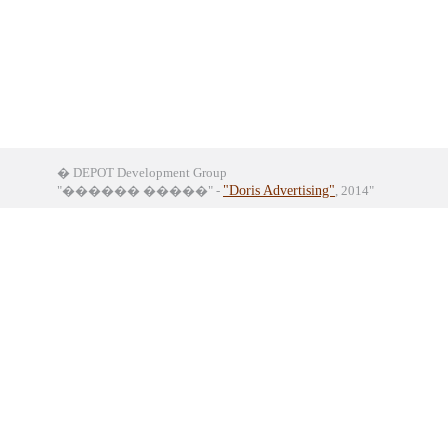
� DEPOT Development Group
"������ �����" -
"Doris Advertising"
, 2014"