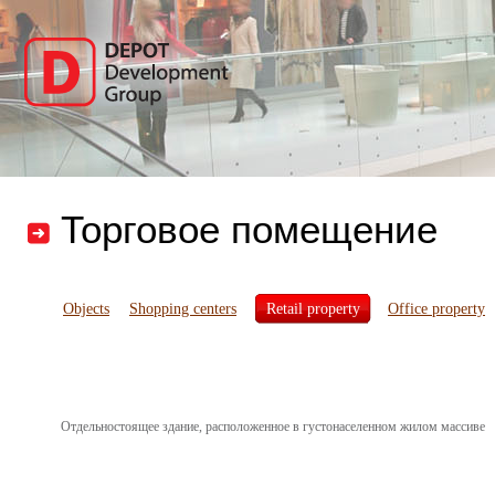
Торговое помещение
Objects
Shopping centers
Retail property
Office property
Отдельностоящее здание, расположенное в густонаселенном жилом массиве