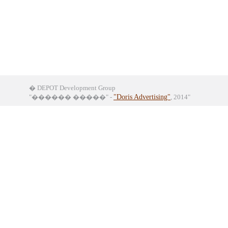
� DEPOT Development Group
"������ �����" -
"Doris Advertising"
, 2014"