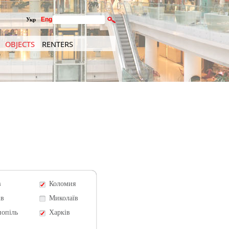
Eng
Укр
OBJECTS
RENTERS
в
Коломия
ів
Миколаїв
нопіль
Харків