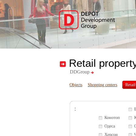
Retail propert
DDGroup
Objects
Shopping centers
Retail
:
Конотоп
Одеса
Херсон