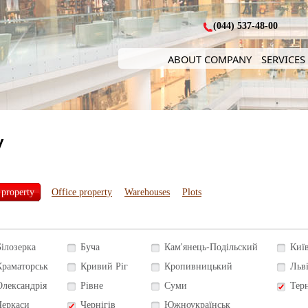
(044) 537-48-00
ABOUT COMPANY
SERVICES
y
 property
Office property
Warehouses
Plots
Білозерка
Буча
Кам'янець-Подільский
Киї
Краматорськ
Кривий Ріг
Кропивницький
Льв
Олександрія
Рівне
Суми
Тер
Черкаси
Чернігів
Южноукраїнськ