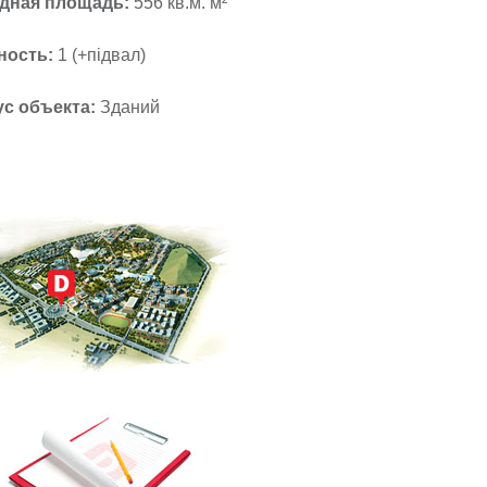
дная площадь:
556 кв.м. м²
ность:
1 (+підвал)
ус объекта:
Зданий