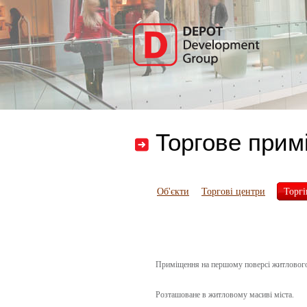
Торгове прим
Об'єкти
Торгові центри
Торгі
Приміщення на першому поверсі житловог
Розташоване в житловому масиві міста.