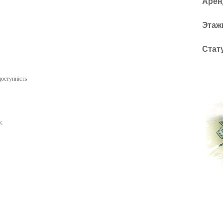
Арен
Этаж
Стат
доступність
к.