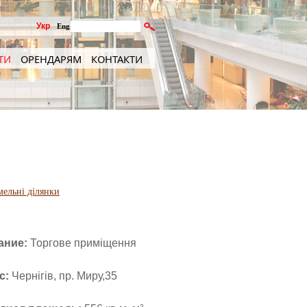
Укр
Eng
ТИ
ОРЕНДАРЯМ
КОНТАКТИ
мельні ділянки
ание:
Торгове приміщення
с:
Чернігів, пр. Миру,35