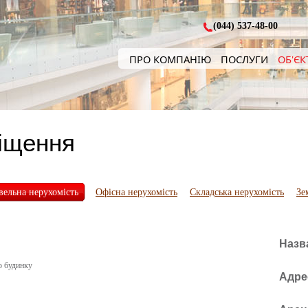
(044) 537-48-00
ПРО КОМПАНІЮ
ПОСЛУГИ
ОБ'ЄК
іщення
вельна нерухомість
Офісна нерухомість
Складська нерухомість
Зе
Назв
о будинку
Адре