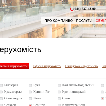
(044) 537-48-00
ПРО КОМПАНІЮ
ПОСЛУГИ
ОБ'ЄК
нерухомість
вельна нерухомість
Офісна нерухомість
Складська нерухомість
Зе
Білозерка
Буча
Кам'янець-Подільский
Краматорськ
Кривий Ріг
Кропивницький
Олександрія
Рівне
Суми
Черкаси
Чернігів
Южноукраїнськ