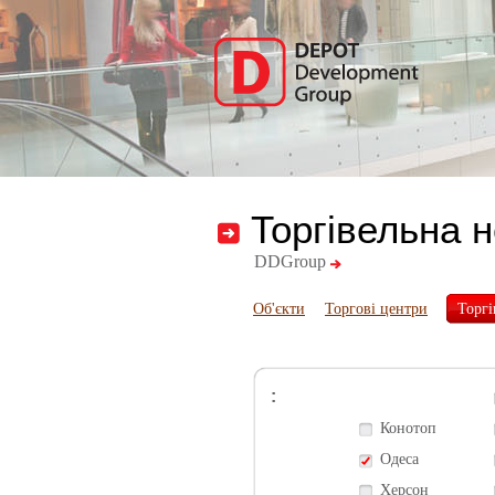
Торгівельна 
DDGroup
Об'єкти
Торгові центри
Торгі
:
Конотоп
Одеса
Херсон